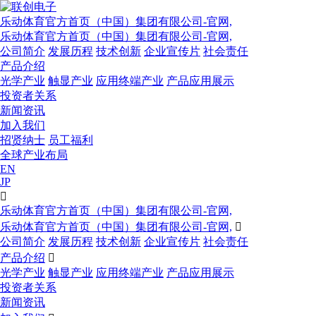
乐动体育官方首页（中国）集团有限公司-官网,
乐动体育官方首页（中国）集团有限公司-官网,
公司简介
发展历程
技术创新
企业宣传片
社会责任
产品介绍
光学产业
触显产业
应用终端产业
产品应用展示
投资者关系
新闻资讯
加入我们
招贤纳士
员工福利
全球产业布局
EN
JP

乐动体育官方首页（中国）集团有限公司-官网,
乐动体育官方首页（中国）集团有限公司-官网,

公司简介
发展历程
技术创新
企业宣传片
社会责任
产品介绍

光学产业
触显产业
应用终端产业
产品应用展示
投资者关系
新闻资讯