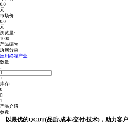
0.0
元
市场价
0.0
元
浏览量:
1000
产品编号
所属分类
应用终端产业
数量
-
+
库存:
0

1
产品介绍
参数
以最优的QCDT(品质\成本\交付\技术)，助力客