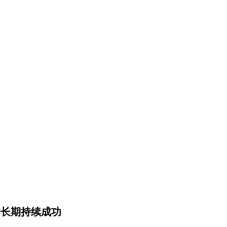
户长期持续成功