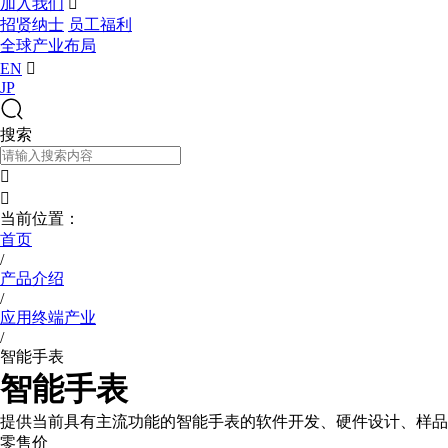
加入我们

招贤纳士
员工福利
全球产业布局
EN

JP
搜索


当前位置：
首页
/
产品介绍
/
应用终端产业
/
智能手表
智能手表
提供当前具有主流功能的智能手表的软件开发、硬件设计、样品
零售价